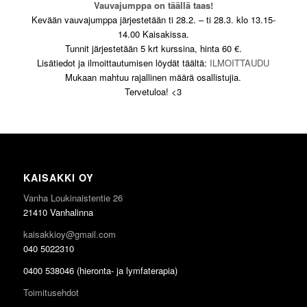
Vauvajumppa on täällä taas!
Kevään vauvajumppa järjestetään ti 28.2. – ti 28.3. klo 13.15-
14.00 Kaisakissa.
Tunnit järjestetään 5 krt kurssina, hinta 60 €.
Lisätiedot ja ilmoittautumisen löydät täältä:
ILMOITTAUDU
Mukaan mahtuu rajallinen määrä osallistujia.
Tervetuloa! <3
KAISAKKI OY
Vanha Loukinaistentie 26
21410 Vanhalinna
kaisakkioy@gmail.com
040 5022310
0400 538046 (hieronta- ja lymfaterapia)
Toimitusehdot