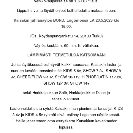
Verkkokaupassa se on 1,50 € / tilaus.
Lippu.fi sivuilta löydät ohjeet kultturieduilla maksamiseen.
Kaisakin juhlanäytös BOND, Logomossa LA 20.5.2023 klo
16.00.
(Os. Köydenpunojankatu 14, 20100 Turku)
Näytös kestää n. 60 min. Ei väliaikaa.
LÄMPIMÄSTI TERVETULOA KATSOMAAN!
Juhlanäytöksessä esiintyvät kaikki seuraavat Kaisakin lasten ja
nuorten kevään tanssiryhmät: KIDS 5-6v, SHOW 7-8v, SHOW 8-
9v, CHEER/FLOW 9-10v, SHOW 10-11v, HIPHOP/LATIN 11-12v,
SHOW 12-13v, SHOW 14+
sekä Harkkajoukkue Safir, Harkkajoukkue Dione ja
tanssijoukkueet.
Lastenhoidollisista syistä Kaisakin ihan pienimmät tanssijat KIDS
3-4v ja KIDS 4-5v ryhmät eivät esiinny Logomon näytöksessä.
Heille järjestetään oma esityskerta Kaisakkiin kevätkauden
lopussa.