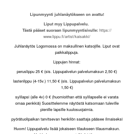
Lipunmyynti juhlanäytökseen on avattu!
Liput myy Lippupalvelu.
Tästä pääset suoraan lipunmyyntisivulle:
https://
www.lippu.fi/artist/kaisakki/
Juhlanäytös Logomossa on maksullinen katsojille. Liput ovat
paikkalippuja.
Lippujen hinnat:
peruslippu 25 € (sis. Lippupalvelun palvelumaksun 2,50 €)
lastenlippu (4-15v.) 11,50 € (sis. Lippupalvelun palvelumaksun
1,50 €)
sylilapsi (alle 4v) 0 € (huomioithan että sylilapselle ei varata
omaa penkkiä) Suosittelemme näytöstä katsomaan tuleville
pienille lapsille kuulosuojaimia.
pyörätuolipaikan tarvitsevan henkilön saattaja pääsee ilmaiseksi
Huom!
Lippupalvelu lisää jokaiseen tilaukseen tilausmaksun.