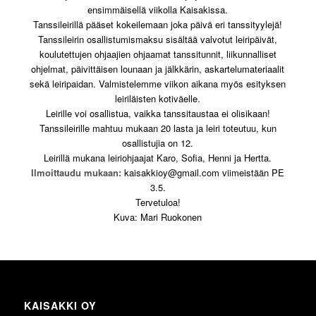
ensimmäisellä viikolla Kaisakissa.
Tanssileirillä pääset kokeilemaan joka päivä eri tanssityylejä!
Tanssileirin osallistumismaksu sisältää valvotut leiripäivät,
koulutettujen ohjaajien ohjaamat tanssitunnit, liikunnalliset
ohjelmat, päivittäisen lounaan ja jälkkärin, askartelumateriaalit
sekä leiripaidan. Valmistelemme viikon aikana myös esityksen
leiriläisten kotiväelle.
Leirille voi osallistua, vaikka tanssitaustaa ei olisikaan!
Tanssileirille mahtuu mukaan 20 lasta ja leiri toteutuu, kun
osallistujia on 12.
Leirillä mukana leiriohjaajat Karo, Sofia, Henni ja Hertta.
Ilmoittaudu mukaan:
kaisakkioy@gmail.com viimeistään PE
3.5.
Tervetuloa!
Kuva: Mari Ruokonen
KAISAKKI OY