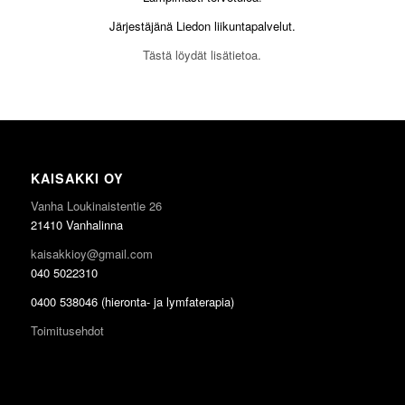
Järjestäjänä Liedon liikuntapalvelut.
Tästä löydät lisätietoa.
KAISAKKI OY
Vanha Loukinaistentie 26
21410 Vanhalinna
kaisakkioy@gmail.com
040 5022310
0400 538046 (hieronta- ja lymfaterapia)
Toimitusehdot