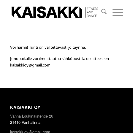
Voi harmi! Tunti on valitettavasti jo täynnä.
Jonopaikalle voi ilmoittautua sähköpostilla osoitteeseen
kaisakkioy@gmail.com
KAISAKKI OY
Vanha Loukinaistentie 26
21410 Vanhalinna
kaisakkioy@gmail.com