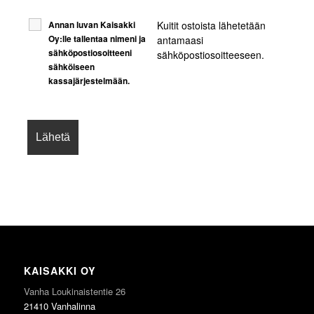
Kuitit ostoista lähetetään
Annan luvan Kaisakki
Oy:lle tallentaa nimeni ja
antamaasi
sähköpostiosoitteeni
sähköpostiosoitteeseen.
sähköiseen
kassajärjestelmään.
KAISAKKI OY
Vanha Loukinaistentie 26
21410 Vanhalinna