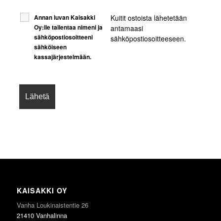
Kuitit ostoista lähetetään
Annan luvan Kaisakki
Oy:lle tallentaa nimeni ja
antamaasi
sähköpostiosoitteeni
sähköpostiosoitteeseen.
sähköiseen
kassajärjestelmään.
KAISAKKI OY
Vanha Loukinaistentie 26
21410 Vanhalinna