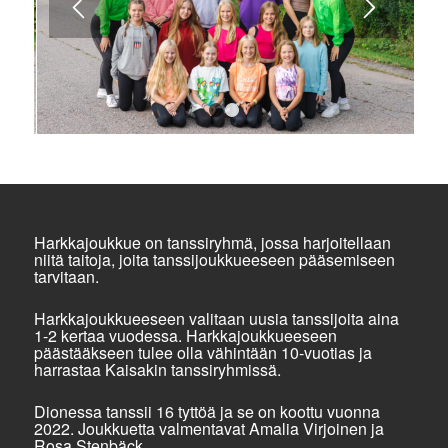
1
2
Harkkajoukkue on tanssiryhmä, jossa harjoitellaan
niitä taitoja, joita tanssijoukkueeseen pääsemiseen
tarvitaan.
Harkkajoukkueeseen valitaan uusia tanssijoita aina
1-2 kertaa vuodessa. Harkkajoukkueeseen
päästääkseen tulee olla vähintään 10-vuotias ja
harrastaa Kaisakin tanssiryhmissä.
Dionessa tanssii 16 tyttöä ja se on koottu vuonna
2022. Joukkuetta valmentavat Amalia Virjoinen ja
Rosa Stenbäck