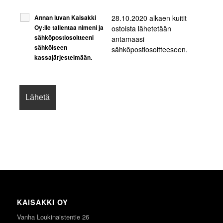
28.10.2020 alkaen kuitit
Annan luvan Kaisakki
Oy:lle tallentaa nimeni ja
ostoista lähetetään
sähköpostiosoitteeni
antamaasi
sähköiseen
sähköpostiosoitteeseen.
kassajärjestelmään.
KAISAKKI OY
Vanha Loukinaistentie 26